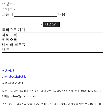
수정하기
삭제하기
글쓴이
내용
댓글 쓰기
목록으로 가기
페이스북
카카오톡
네이버 블로그
밴드
이용약관
개인정보처리방침
사업자정보확인
상호: 그리니쉬커피 | 대표: 차주한 | 개인정보관리책임자: 차주한 | 전화: 0507-1397-5290 |
이메일: juhan@greenish.coffee
주소: 경기도 남양주시 수동면 남가로 1813-1, 1층 102호 | 사업자등록번호:
556-10-01438
|