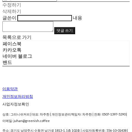
수정하기
삭제하기
글쓴이
내용
댓글 쓰기
목록으로 가기
페이스북
카카오톡
네이버 블로그
밴드
이용약관
개인정보처리방침
사업자정보확인
상호: 그리니쉬커피 | 대표: 차주한 | 개인정보관리책임자: 차주한 | 전화: 0507-1397-5290 |
이메일: juhan@greenish.coffee
주소: 경기도 남양주시 수동면 남가로 1813-1, 1층 102호 | 사업자등록번호:
556-10-01438
|