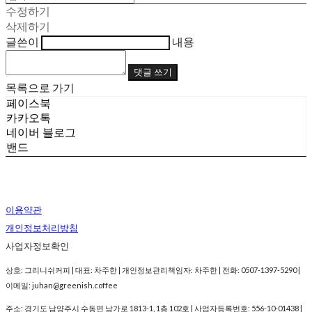
수정하기
삭제하기
글쓴이
내용
댓글 쓰기
목록으로 가기
페이스북
카카오톡
네이버 블로그
밴드
이용약관
개인정보처리방침
사업자정보확인
상호: 그리니쉬커피 | 대표: 차주한 | 개인정보관리책임자: 차주한 | 전화: 0507-1397-5290 |
이메일: juhan@greenish.coffee
주소: 경기도 남양주시 수동면 남가로 1813-1, 1층 102호 | 사업자등록번호:
556-10-01438
|