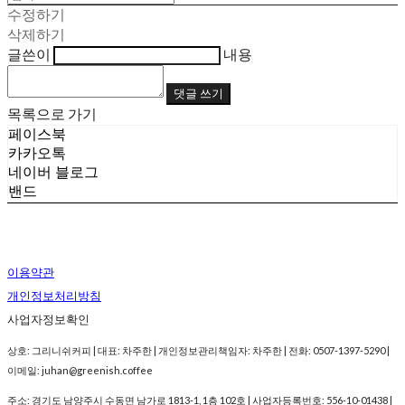
수정하기
삭제하기
글쓴이
내용
댓글 쓰기
목록으로 가기
페이스북
카카오톡
네이버 블로그
밴드
이용약관
개인정보처리방침
사업자정보확인
상호: 그리니쉬커피 | 대표: 차주한 | 개인정보관리책임자: 차주한 | 전화: 0507-1397-5290 |
이메일: juhan@greenish.coffee
주소: 경기도 남양주시 수동면 남가로 1813-1, 1층 102호 | 사업자등록번호:
556-10-01438
|