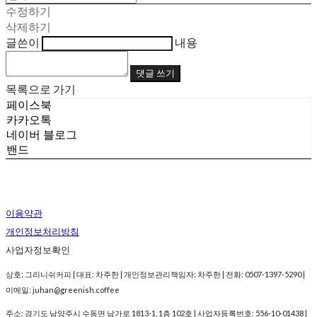
수정하기
삭제하기
글쓴이
내용
댓글 쓰기
목록으로 가기
페이스북
카카오톡
네이버 블로그
밴드
이용약관
개인정보처리방침
사업자정보확인
상호: 그리니쉬커피 | 대표: 차주한 | 개인정보관리책임자: 차주한 | 전화: 0507-1397-5290 |
이메일: juhan@greenish.coffee
주소: 경기도 남양주시 수동면 남가로 1813-1, 1층 102호 | 사업자등록번호:
556-10-01438
|