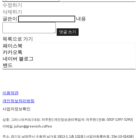
수정하기
삭제하기
글쓴이
내용
댓글 쓰기
목록으로 가기
페이스북
카카오톡
네이버 블로그
밴드
이용약관
개인정보처리방침
사업자정보확인
상호: 그리니쉬커피 | 대표: 차주한 | 개인정보관리책임자: 차주한 | 전화: 0507-1397-5290 |
이메일: juhan@greenish.coffee
주소: 경기도 남양주시 수동면 남가로 1813-1, 1층 102호 | 사업자등록번호:
556-10-01438
|