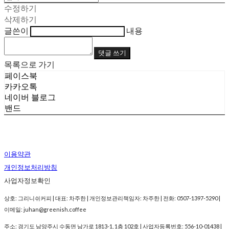
수정하기
삭제하기
글쓴이
내용
댓글 쓰기
목록으로 가기
페이스북
카카오톡
네이버 블로그
밴드
이용약관
개인정보처리방침
사업자정보확인
상호: 그리니쉬커피 | 대표: 차주한 | 개인정보관리책임자: 차주한 | 전화: 0507-1397-5290 |
이메일: juhan@greenish.coffee
주소: 경기도 남양주시 수동면 남가로 1813-1, 1층 102호 | 사업자등록번호:
556-10-01438
|