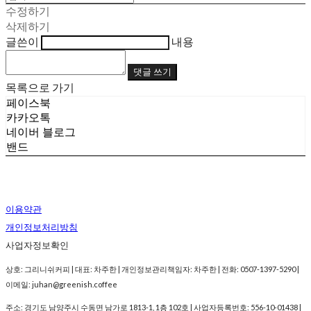
수정하기
삭제하기
글쓴이
내용
댓글 쓰기
목록으로 가기
페이스북
카카오톡
네이버 블로그
밴드
이용약관
개인정보처리방침
사업자정보확인
상호: 그리니쉬커피 | 대표: 차주한 | 개인정보관리책임자: 차주한 | 전화: 0507-1397-5290 |
이메일: juhan@greenish.coffee
주소: 경기도 남양주시 수동면 남가로 1813-1, 1층 102호 | 사업자등록번호:
556-10-01438
|