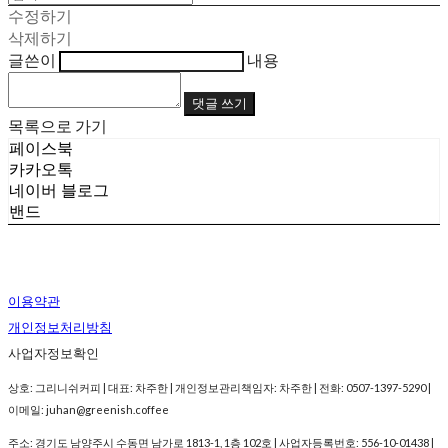
수정하기
삭제하기
글쓴이
내용
댓글 쓰기
목록으로 가기
페이스북
카카오톡
네이버 블로그
밴드
이용약관
개인정보처리방침
사업자정보확인
상호: 그리니쉬커피 | 대표: 차주한 | 개인정보관리책임자: 차주한 | 전화: 0507-1397-5290 |
이메일: juhan@greenish.coffee
주소: 경기도 남양주시 수동면 남가로 1813-1, 1층 102호 | 사업자등록번호:
556-10-01438
|