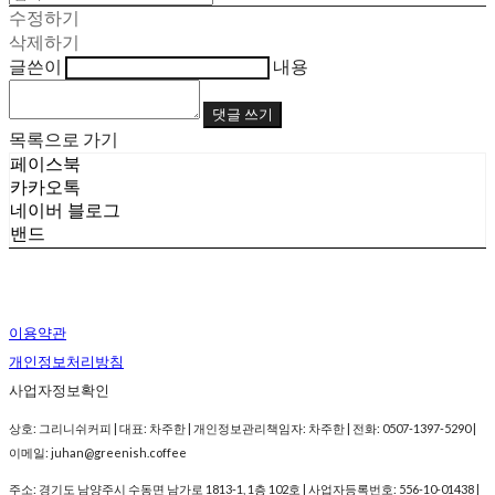
수정하기
삭제하기
글쓴이
내용
댓글 쓰기
목록으로 가기
페이스북
카카오톡
네이버 블로그
밴드
이용약관
개인정보처리방침
사업자정보확인
상호: 그리니쉬커피 | 대표: 차주한 | 개인정보관리책임자: 차주한 | 전화: 0507-1397-5290 |
이메일: juhan@greenish.coffee
주소: 경기도 남양주시 수동면 남가로 1813-1, 1층 102호 | 사업자등록번호:
556-10-01438
|