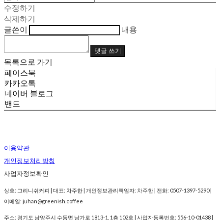
수정하기
삭제하기
글쓴이
내용
댓글 쓰기
목록으로 가기
페이스북
카카오톡
네이버 블로그
밴드
이용약관
개인정보처리방침
사업자정보확인
상호: 그리니쉬커피 | 대표: 차주한 | 개인정보관리책임자: 차주한 | 전화: 0507-1397-5290 |
이메일: juhan@greenish.coffee
주소: 경기도 남양주시 수동면 남가로 1813-1, 1층 102호 | 사업자등록번호:
556-10-01438
|