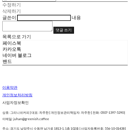
수정하기
삭제하기
글쓴이
내용
댓글 쓰기
목록으로 가기
페이스북
카카오톡
네이버 블로그
밴드
이용약관
개인정보처리방침
사업자정보확인
상호: 그리니쉬커피 | 대표: 차주한 | 개인정보관리책임자: 차주한 | 전화: 0507-1397-5290 |
이메일: juhan@greenish.coffee
주소: 경기도 남양주시 수동면 남가로 1813-1, 1층 102호 | 사업자등록번호:
556-10-01438
|