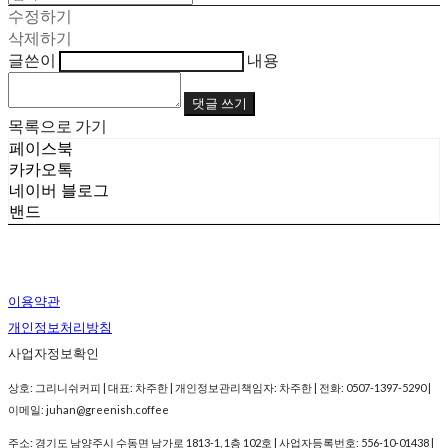
수정하기
삭제하기
글쓴이
내용
댓글 쓰기
목록으로 가기
페이스북
카카오톡
네이버 블로그
밴드
이용약관
개인정보처리방침
사업자정보확인
상호: 그리니쉬커피 | 대표: 차주한 | 개인정보관리책임자: 차주한 | 전화: 0507-1397-5290 |
이메일: juhan@greenish.coffee
주소: 경기도 남양주시 수동면 남가로 1813-1, 1층 102호 | 사업자등록번호:
556-10-01438
|