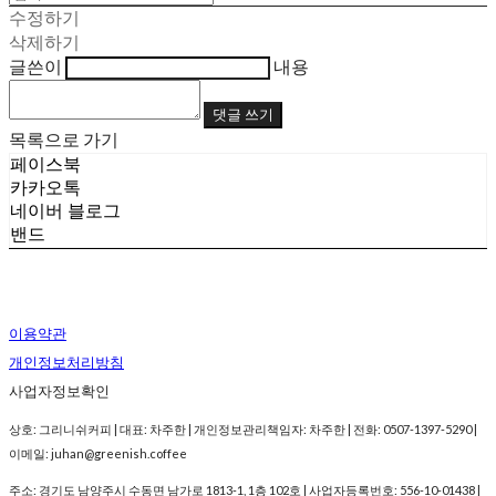
수정하기
삭제하기
글쓴이
내용
댓글 쓰기
목록으로 가기
페이스북
카카오톡
네이버 블로그
밴드
이용약관
개인정보처리방침
사업자정보확인
상호: 그리니쉬커피 | 대표: 차주한 | 개인정보관리책임자: 차주한 | 전화: 0507-1397-5290 |
이메일: juhan@greenish.coffee
주소: 경기도 남양주시 수동면 남가로 1813-1, 1층 102호 | 사업자등록번호:
556-10-01438
|