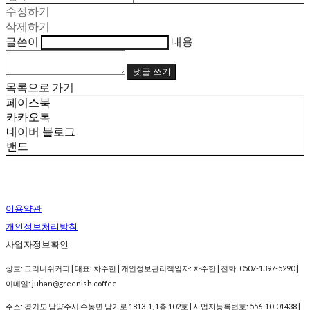
수정하기
삭제하기
글쓴이
내용
댓글 쓰기
목록으로 가기
페이스북
카카오톡
네이버 블로그
밴드
이용약관
개인정보처리방침
사업자정보확인
상호: 그리니쉬커피 | 대표: 차주한 | 개인정보관리책임자: 차주한 | 전화: 0507-1397-5290 |
이메일: juhan@greenish.coffee
주소: 경기도 남양주시 수동면 남가로 1813-1, 1층 102호 | 사업자등록번호:
556-10-01438
|