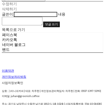
수정하기
삭제하기
글쓴이
내용
댓글 쓰기
목록으로 가기
페이스북
카카오톡
네이버 블로그
밴드
이용약관
개인정보처리방침
사업자정보확인
상호: 그리니쉬커피 | 대표: 차주한 | 개인정보관리책임자: 차주한 | 전화: 0507-1397-5290 |
이메일: juhan@greenish.coffee
주소: 경기도 남양주시 수동면 남가로 1813-1, 1층 102호 | 사업자등록번호:
556-10-01438
|