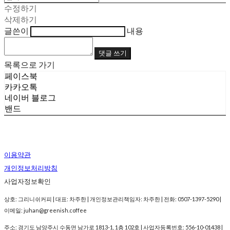
수정하기
삭제하기
글쓴이
내용
댓글 쓰기
목록으로 가기
페이스북
카카오톡
네이버 블로그
밴드
이용약관
개인정보처리방침
사업자정보확인
상호: 그리니쉬커피 | 대표: 차주한 | 개인정보관리책임자: 차주한 | 전화: 0507-1397-5290 |
이메일: juhan@greenish.coffee
주소: 경기도 남양주시 수동면 남가로 1813-1, 1층 102호 | 사업자등록번호:
556-10-01438
|