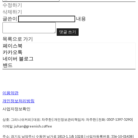
수정하기
삭제하기
글쓴이
내용
댓글 쓰기
목록으로 가기
페이스북
카카오톡
네이버 블로그
밴드
이용약관
개인정보처리방침
사업자정보확인
상호: 그리니쉬커피 | 대표: 차주한 | 개인정보관리책임자: 차주한 | 전화: 0507-1397-5290 |
이메일: juhan@greenish.coffee
주소: 경기도 남양주시 수동면 남가로 1813-1, 1층 102호 | 사업자등록번호:
556-10-01438
|