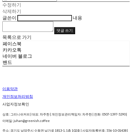
수정하기
삭제하기
글쓴이
내용
댓글 쓰기
목록으로 가기
페이스북
카카오톡
네이버 블로그
밴드
이용약관
개인정보처리방침
사업자정보확인
상호: 그리니쉬커피 | 대표: 차주한 | 개인정보관리책임자: 차주한 | 전화: 0507-1397-5290 |
이메일: juhan@greenish.coffee
주소: 경기도 남양주시 수동면 남가로 1813-1, 1층 102호 | 사업자등록번호:
556-10-01438
|