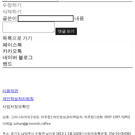
수정하기
삭제하기
글쓴이
내용
댓글 쓰기
목록으로 가기
페이스북
카카오톡
네이버 블로그
밴드
이용약관
개인정보처리방침
사업자정보확인
상호: 그리니쉬커피 | 대표: 차주한 | 개인정보관리책임자: 차주한 | 전화: 0507-1397-5290 |
이메일: juhan@greenish.coffee
주소: 경기도 남양주시 수동면 남가로 1813-1, 1층 102호 | 사업자등록번호:
556-10-01438
|