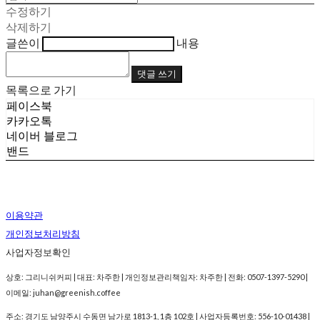
수정하기
삭제하기
글쓴이
내용
댓글 쓰기
목록으로 가기
페이스북
카카오톡
네이버 블로그
밴드
이용약관
개인정보처리방침
사업자정보확인
상호: 그리니쉬커피 | 대표: 차주한 | 개인정보관리책임자: 차주한 | 전화: 0507-1397-5290 |
이메일: juhan@greenish.coffee
주소: 경기도 남양주시 수동면 남가로 1813-1, 1층 102호 | 사업자등록번호:
556-10-01438
|