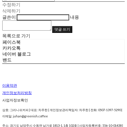
수정하기
삭제하기
글쓴이
내용
댓글 쓰기
목록으로 가기
페이스북
카카오톡
네이버 블로그
밴드
이용약관
개인정보처리방침
사업자정보확인
상호: 그리니쉬커피 | 대표: 차주한 | 개인정보관리책임자: 차주한 | 전화: 0507-1397-5290 |
이메일: juhan@greenish.coffee
주소: 경기도 남양주시 수동면 남가로 1813-1, 1층 102호 | 사업자등록번호:
556-10-01438
|