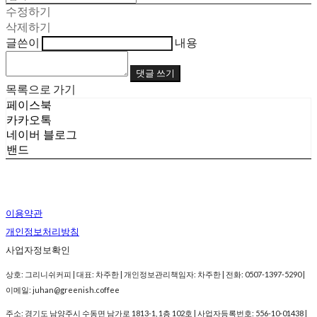
수정하기
삭제하기
글쓴이
내용
댓글 쓰기
목록으로 가기
페이스북
카카오톡
네이버 블로그
밴드
이용약관
개인정보처리방침
사업자정보확인
상호: 그리니쉬커피 | 대표: 차주한 | 개인정보관리책임자: 차주한 | 전화: 0507-1397-5290 |
이메일: juhan@greenish.coffee
주소: 경기도 남양주시 수동면 남가로 1813-1, 1층 102호 | 사업자등록번호:
556-10-01438
|