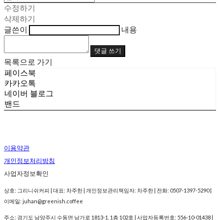
수정하기
삭제하기
글쓴이
내용
댓글 쓰기
목록으로 가기
페이스북
카카오톡
네이버 블로그
밴드
이용약관
개인정보처리방침
사업자정보확인
상호: 그리니쉬커피 | 대표: 차주한 | 개인정보관리책임자: 차주한 | 전화: 0507-1397-5290 |
이메일: juhan@greenish.coffee
주소: 경기도 남양주시 수동면 남가로 1813-1, 1층 102호 | 사업자등록번호:
556-10-01438
|