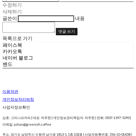
수정하기
삭제하기
글쓴이
내용
댓글 쓰기
목록으로 가기
페이스북
카카오톡
네이버 블로그
밴드
이용약관
개인정보처리방침
사업자정보확인
상호: 그리니쉬커피 | 대표: 차주한 | 개인정보관리책임자: 차주한 | 전화: 0507-1397-5290 |
이메일: juhan@greenish.coffee
주소: 경기도 남양주시 수동면 남가로 1813-1, 1층 102호 | 사업자등록번호:
556-10-01438
|