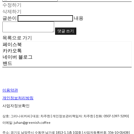
수정하기
삭제하기
글쓴이
내용
댓글 쓰기
목록으로 가기
페이스북
카카오톡
네이버 블로그
밴드
이용약관
개인정보처리방침
사업자정보확인
상호: 그리니쉬커피 | 대표: 차주한 | 개인정보관리책임자: 차주한 | 전화: 0507-1397-5290 |
이메일: juhan@greenish.coffee
주소: 경기도 남양주시 수동면 남가로 1813-1, 1층 102호 | 사업자등록번호:
556-10-01438
|