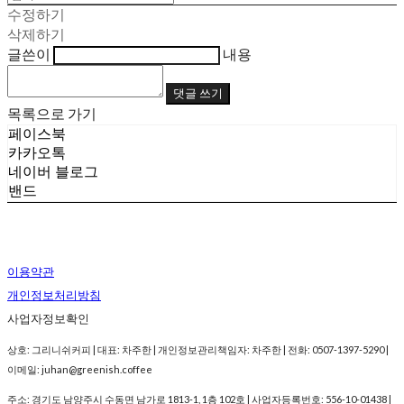
수정하기
삭제하기
글쓴이
내용
댓글 쓰기
목록으로 가기
페이스북
카카오톡
네이버 블로그
밴드
이용약관
개인정보처리방침
사업자정보확인
상호: 그리니쉬커피 | 대표: 차주한 | 개인정보관리책임자: 차주한 | 전화: 0507-1397-5290 |
이메일: juhan@greenish.coffee
주소: 경기도 남양주시 수동면 남가로 1813-1, 1층 102호 | 사업자등록번호:
556-10-01438
|