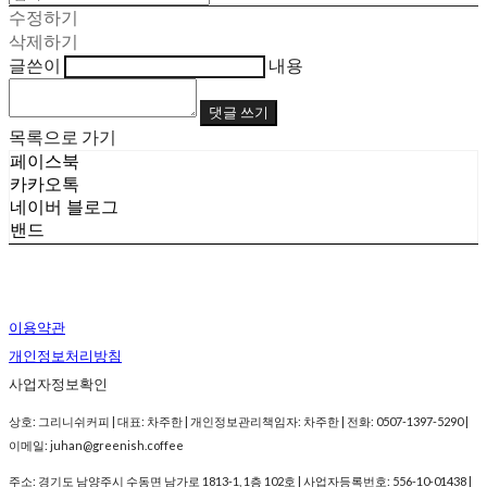
수정하기
삭제하기
글쓴이
내용
댓글 쓰기
목록으로 가기
페이스북
카카오톡
네이버 블로그
밴드
이용약관
개인정보처리방침
사업자정보확인
상호: 그리니쉬커피 | 대표: 차주한 | 개인정보관리책임자: 차주한 | 전화: 0507-1397-5290 |
이메일: juhan@greenish.coffee
주소: 경기도 남양주시 수동면 남가로 1813-1, 1층 102호 | 사업자등록번호:
556-10-01438
|