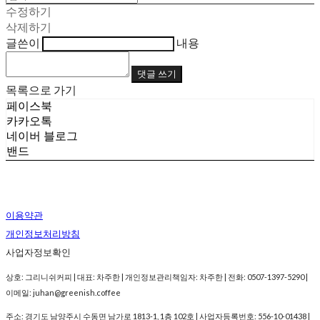
수정하기
삭제하기
글쓴이
내용
댓글 쓰기
목록으로 가기
페이스북
카카오톡
네이버 블로그
밴드
이용약관
개인정보처리방침
사업자정보확인
상호: 그리니쉬커피 | 대표: 차주한 | 개인정보관리책임자: 차주한 | 전화: 0507-1397-5290 |
이메일: juhan@greenish.coffee
주소: 경기도 남양주시 수동면 남가로 1813-1, 1층 102호 | 사업자등록번호:
556-10-01438
|