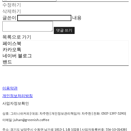
수정하기
삭제하기
글쓴이
내용
댓글 쓰기
목록으로 가기
페이스북
카카오톡
네이버 블로그
밴드
이용약관
개인정보처리방침
사업자정보확인
상호: 그리니쉬커피 | 대표: 차주한 | 개인정보관리책임자: 차주한 | 전화: 0507-1397-5290 |
이메일: juhan@greenish.coffee
주소: 경기도 남양주시 수동면 남가로 1813-1, 1층 102호 | 사업자등록번호:
556-10-01438
|