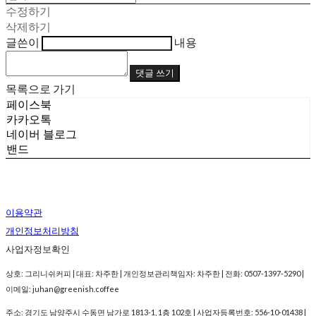
수정하기
삭제하기
글쓴이
내용
댓글 쓰기
목록으로 가기
페이스북
카카오톡
네이버 블로그
밴드
이용약관
개인정보처리방침
사업자정보확인
상호: 그리니쉬커피 | 대표: 차주한 | 개인정보관리책임자: 차주한 | 전화: 0507-1397-5290 |
이메일: juhan@greenish.coffee
주소: 경기도 남양주시 수동면 남가로 1813-1, 1층 102호 | 사업자등록번호:
556-10-01438
|