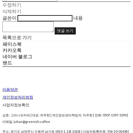
수정하기
삭제하기
글쓴이
내용
댓글 쓰기
목록으로 가기
페이스북
카카오톡
네이버 블로그
밴드
이용약관
개인정보처리방침
사업자정보확인
상호: 그리니쉬커피 | 대표: 차주한 | 개인정보관리책임자: 차주한 | 전화: 0507-1397-5290 |
이메일: juhan@greenish.coffee
주소: 경기도 남양주시 수동면 남가로 1813-1, 1층 102호 | 사업자등록번호:
556-10-01438
|