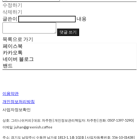
수정하기
삭제하기
글쓴이
내용
댓글 쓰기
목록으로 가기
페이스북
카카오톡
네이버 블로그
밴드
이용약관
개인정보처리방침
사업자정보확인
상호: 그리니쉬커피 | 대표: 차주한 | 개인정보관리책임자: 차주한 | 전화: 0507-1397-5290 |
이메일: juhan@greenish.coffee
주소: 경기도 남양주시 수동면 남가로 1813-1, 1층 102호 | 사업자등록번호:
556-10-01438
|