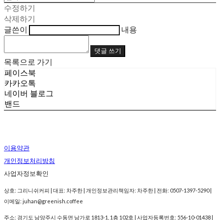
수정하기
삭제하기
글쓴이
내용
댓글 쓰기
목록으로 가기
페이스북
카카오톡
네이버 블로그
밴드
이용약관
개인정보처리방침
사업자정보확인
상호: 그리니쉬커피 | 대표: 차주한 | 개인정보관리책임자: 차주한 | 전화: 0507-1397-5290 |
이메일: juhan@greenish.coffee
주소: 경기도 남양주시 수동면 남가로 1813-1, 1층 102호 | 사업자등록번호:
556-10-01438
|