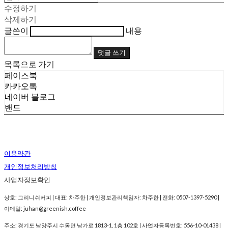
수정하기
삭제하기
글쓴이
내용
댓글 쓰기
목록으로 가기
페이스북
카카오톡
네이버 블로그
밴드
이용약관
개인정보처리방침
사업자정보확인
상호: 그리니쉬커피 | 대표: 차주한 | 개인정보관리책임자: 차주한 | 전화: 0507-1397-5290 |
이메일: juhan@greenish.coffee
주소: 경기도 남양주시 수동면 남가로 1813-1, 1층 102호 | 사업자등록번호:
556-10-01438
|