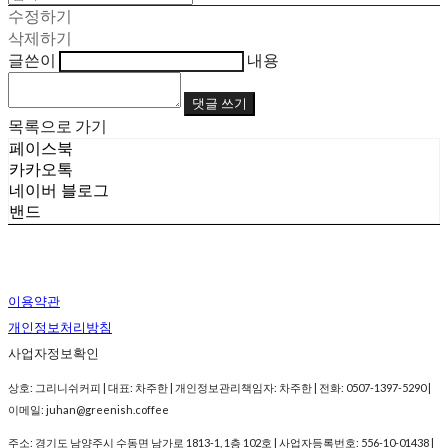
수정하기
삭제하기
글쓴이
내용
댓글 쓰기
목록으로 가기
페이스북
카카오톡
네이버 블로그
밴드
이용약관
개인정보처리방침
사업자정보확인
상호: 그리니쉬커피 | 대표: 차주한 | 개인정보관리책임자: 차주한 | 전화: 0507-1397-5290 |
이메일: juhan@greenish.coffee
주소: 경기도 남양주시 수동면 남가로 1813-1, 1층 102호 | 사업자등록번호:
556-10-01438
|