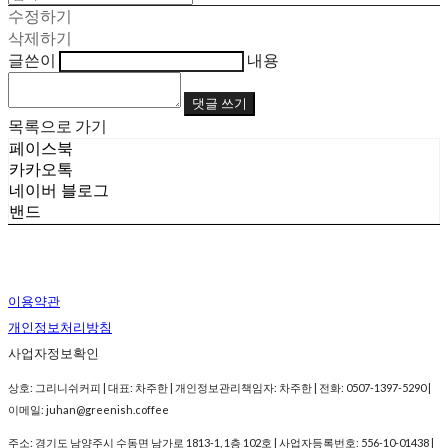
수정하기
삭제하기
글쓴이
내용
댓글 쓰기
목록으로 가기
페이스북
카카오톡
네이버 블로그
밴드
이용약관
개인정보처리방침
사업자정보확인
상호: 그리니쉬커피 | 대표: 차주한 | 개인정보관리책임자: 차주한 | 전화: 0507-1397-5290 |
이메일: juhan@greenish.coffee
주소: 경기도 남양주시 수동면 남가로 1813-1, 1층 102호 | 사업자등록번호:
556-10-01438
|