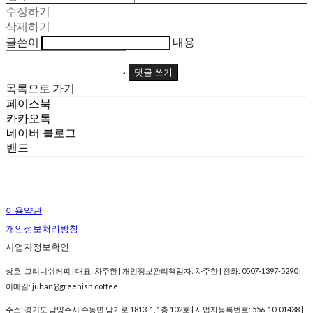
수정하기
삭제하기
글쓴이
내용
댓글 쓰기
목록으로 가기
페이스북
카카오톡
네이버 블로그
밴드
이용약관
개인정보처리방침
사업자정보확인
상호: 그리니쉬커피 | 대표: 차주한 | 개인정보관리책임자: 차주한 | 전화: 0507-1397-5290 |
이메일: juhan@greenish.coffee
주소: 경기도 남양주시 수동면 남가로 1813-1, 1층 102호 | 사업자등록번호:
556-10-01438
|