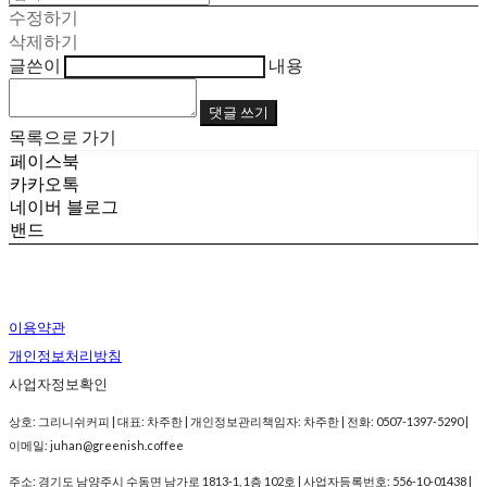
수정하기
삭제하기
글쓴이
내용
댓글 쓰기
목록으로 가기
페이스북
카카오톡
네이버 블로그
밴드
이용약관
개인정보처리방침
사업자정보확인
상호: 그리니쉬커피 | 대표: 차주한 | 개인정보관리책임자: 차주한 | 전화: 0507-1397-5290 |
이메일: juhan@greenish.coffee
주소: 경기도 남양주시 수동면 남가로 1813-1, 1층 102호 | 사업자등록번호:
556-10-01438
|