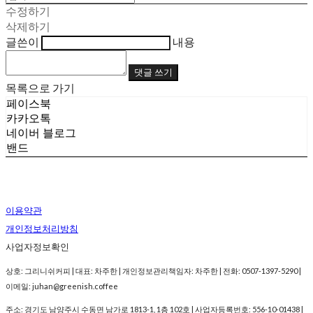
수정하기
삭제하기
글쓴이
내용
댓글 쓰기
목록으로 가기
페이스북
카카오톡
네이버 블로그
밴드
이용약관
개인정보처리방침
사업자정보확인
상호: 그리니쉬커피 | 대표: 차주한 | 개인정보관리책임자: 차주한 | 전화: 0507-1397-5290 |
이메일: juhan@greenish.coffee
주소: 경기도 남양주시 수동면 남가로 1813-1, 1층 102호 | 사업자등록번호:
556-10-01438
|