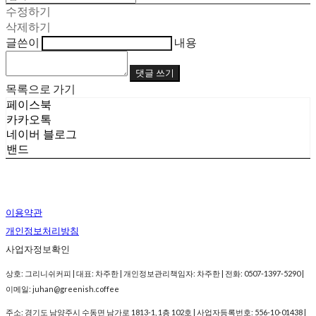
수정하기
삭제하기
글쓴이
내용
댓글 쓰기
목록으로 가기
페이스북
카카오톡
네이버 블로그
밴드
이용약관
개인정보처리방침
사업자정보확인
상호: 그리니쉬커피 | 대표: 차주한 | 개인정보관리책임자: 차주한 | 전화: 0507-1397-5290 |
이메일: juhan@greenish.coffee
주소: 경기도 남양주시 수동면 남가로 1813-1, 1층 102호 | 사업자등록번호:
556-10-01438
|