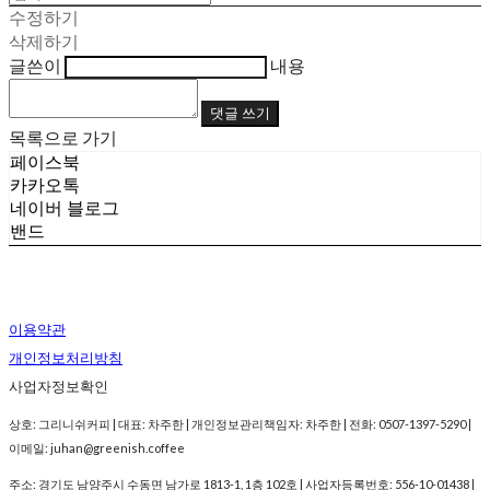
수정하기
삭제하기
글쓴이
내용
댓글 쓰기
목록으로 가기
페이스북
카카오톡
네이버 블로그
밴드
이용약관
개인정보처리방침
사업자정보확인
상호: 그리니쉬커피 | 대표: 차주한 | 개인정보관리책임자: 차주한 | 전화: 0507-1397-5290 |
이메일: juhan@greenish.coffee
주소: 경기도 남양주시 수동면 남가로 1813-1, 1층 102호 | 사업자등록번호:
556-10-01438
|