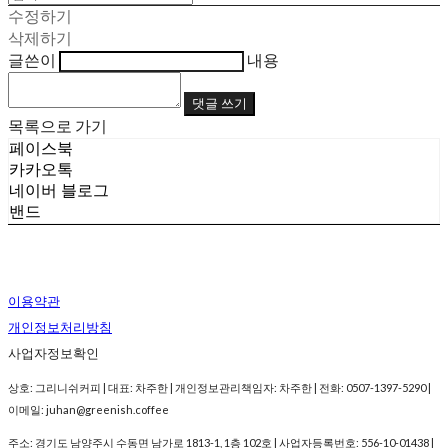
수정하기
삭제하기
글쓴이
내용
댓글 쓰기
목록으로 가기
페이스북
카카오톡
네이버 블로그
밴드
이용약관
개인정보처리방침
사업자정보확인
상호: 그리니쉬커피 | 대표: 차주한 | 개인정보관리책임자: 차주한 | 전화: 0507-1397-5290 |
이메일: juhan@greenish.coffee
주소: 경기도 남양주시 수동면 남가로 1813-1, 1층 102호 | 사업자등록번호:
556-10-01438
|