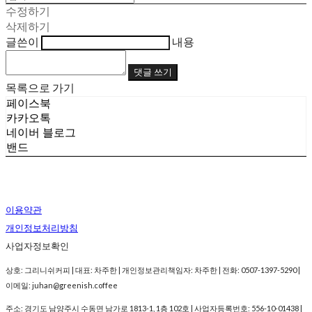
수정하기
삭제하기
글쓴이
내용
댓글 쓰기
목록으로 가기
페이스북
카카오톡
네이버 블로그
밴드
이용약관
개인정보처리방침
사업자정보확인
상호: 그리니쉬커피 | 대표: 차주한 | 개인정보관리책임자: 차주한 | 전화: 0507-1397-5290 |
이메일: juhan@greenish.coffee
주소: 경기도 남양주시 수동면 남가로 1813-1, 1층 102호 | 사업자등록번호:
556-10-01438
|