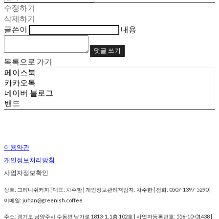
수정하기
삭제하기
글쓴이
내용
댓글 쓰기
목록으로 가기
페이스북
카카오톡
네이버 블로그
밴드
이용약관
개인정보처리방침
사업자정보확인
상호: 그리니쉬커피 | 대표: 차주한 | 개인정보관리책임자: 차주한 | 전화: 0507-1397-5290 |
이메일: juhan@greenish.coffee
주소: 경기도 남양주시 수동면 남가로 1813-1, 1층 102호 | 사업자등록번호:
556-10-01438
|