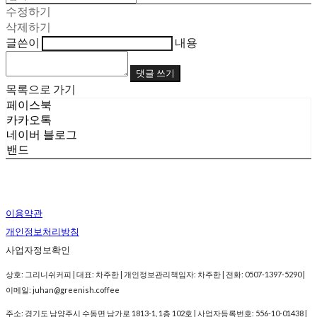
수정하기
삭제하기
글쓴이
내용
댓글 쓰기
목록으로 가기
페이스북
카카오톡
네이버 블로그
밴드
이용약관
개인정보처리방침
사업자정보확인
상호: 그리니쉬커피 | 대표: 차주한 | 개인정보관리책임자: 차주한 | 전화: 0507-1397-5290 |
이메일: juhan@greenish.coffee
주소: 경기도 남양주시 수동면 남가로 1813-1, 1층 102호 | 사업자등록번호:
556-10-01438
|