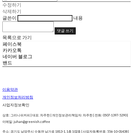
수정하기
삭제하기
글쓴이
내용
댓글 쓰기
목록으로 가기
페이스북
카카오톡
네이버 블로그
밴드
이용약관
개인정보처리방침
사업자정보확인
상호: 그리니쉬커피 | 대표: 차주한 | 개인정보관리책임자: 차주한 | 전화: 0507-1397-5290 |
이메일: juhan@greenish.coffee
주소: 경기도 남양주시 수동면 남가로 1813-1, 1층 102호 | 사업자등록번호:
556-10-01438
|