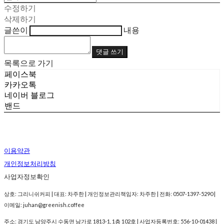
수정하기
삭제하기
글쓴이
내용
댓글 쓰기
목록으로 가기
페이스북
카카오톡
네이버 블로그
밴드
이용약관
개인정보처리방침
사업자정보확인
상호: 그리니쉬커피 | 대표: 차주한 | 개인정보관리책임자: 차주한 | 전화: 0507-1397-5290 |
이메일: juhan@greenish.coffee
주소: 경기도 남양주시 수동면 남가로 1813-1, 1층 102호 | 사업자등록번호:
556-10-01438
|