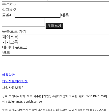
수정하기
삭제하기
글쓴이
내용
댓글 쓰기
목록으로 가기
페이스북
카카오톡
네이버 블로그
밴드
이용약관
개인정보처리방침
사업자정보확인
상호: 그리니쉬커피 | 대표: 차주한 | 개인정보관리책임자: 차주한 | 전화: 0507-1397-5290 |
이메일: juhan@greenish.coffee
주소: 경기도 남양주시 수동면 남가로 1813-1, 1층 102호 | 사업자등록번호:
556-10-01438
|