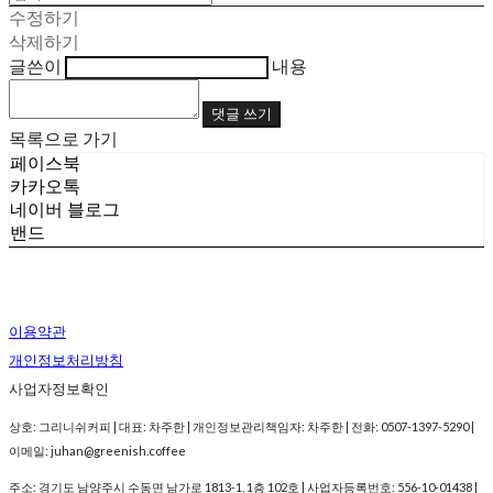
수정하기
삭제하기
글쓴이
내용
댓글 쓰기
목록으로 가기
페이스북
카카오톡
네이버 블로그
밴드
이용약관
개인정보처리방침
사업자정보확인
상호: 그리니쉬커피 | 대표: 차주한 | 개인정보관리책임자: 차주한 | 전화: 0507-1397-5290 |
이메일: juhan@greenish.coffee
주소: 경기도 남양주시 수동면 남가로 1813-1, 1층 102호 | 사업자등록번호:
556-10-01438
|